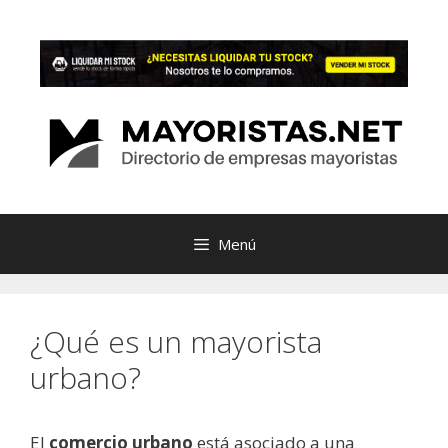
Saltar
al
contenido
Menú
¿Qué es un mayorista
urbano?
El
comercio urbano
está asociado a una