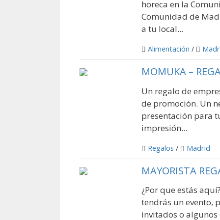
horeca en la Comun
Comunidad de Madri
a tu local...
Alimentación
/
Madr
MOMUKA – REGA
Un regalo de empres
de promoción. Un ne
presentación para t
impresión...
Regalos
/
Madrid
MAYORISTA REG
¿Por que estás aquí
tendrás un evento, 
invitados o algunos 