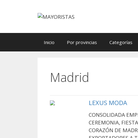
Saltar
al
contenido
Inicio
Por provincias
Categorías
Madrid
LEXUS MODA
CONSOLIDADA EMPR
CEREMONIA, FIESTA
CORAZÓN DE MADRI
EXPORTADORES A T