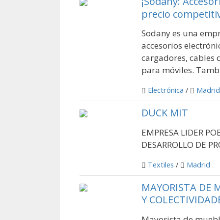
¡Sodany: Accesori
precio competiti
Sodany es una empre
accesorios electrón
cargadores, cables d
para móviles. Tamb
Electrónica
/
Madrid
DUCK MIT
EMPRESA LIDER POB
DESARROLLO DE P
Textiles
/
Madrid
MAYORISTA DE M
Y COLECTIVIDAD
Mayorista de mueble