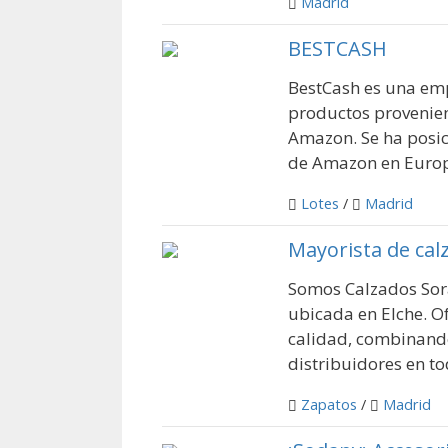
Madrid
BESTCASH
BestCash es una emp
productos provenien
Amazon. Se ha posic
de Amazon en Europa
Lotes
/
Madrid
Mayorista de cal
Somos Calzados Sor
ubicada en Elche. O
calidad, combinand
distribuidores en to
Zapatos
/
Madrid