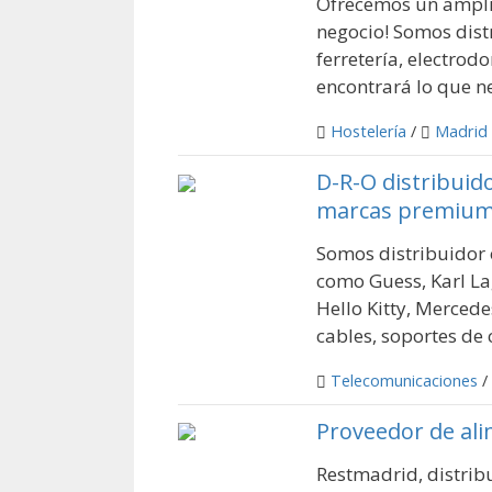
Ofrecemos un amplio
negocio! Somos dist
ferretería, electro
encontrará lo que ne
Hostelería
/
Madrid
D-R-O distribuid
marcas premiu
Somos distribuidor 
como Guess, Karl La
Hello Kitty, Merced
cables, soportes de c
Telecomunicaciones
/
Proveedor de ali
Restmadrid, distrib