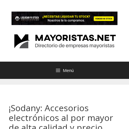
Saltar
al
contenido
Menú
¡Sodany: Accesorios
electrónicos al por mayor
de alta calidad y precio