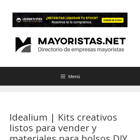
Saltar
al
contenido
Menú
Idealium | Kits creativos
listos para vender y
materiales para bolsos DIY