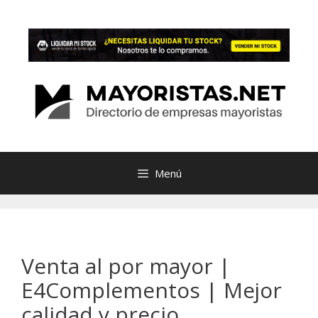
Saltar
al
contenido
Menú
Venta al por mayor |
E4Complementos | Mejor
calidad y precio