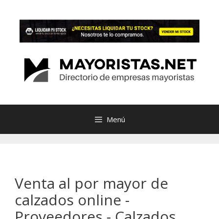
Saltar
al
contenido
Menú
Venta al por mayor de
calzados online -
Proveedores - Calzados