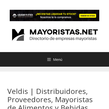
Saltar
al
contenido
Menú
Veldis | Distribuidores,
Proveedores, Mayoristas
de Alimentos y Bebidas