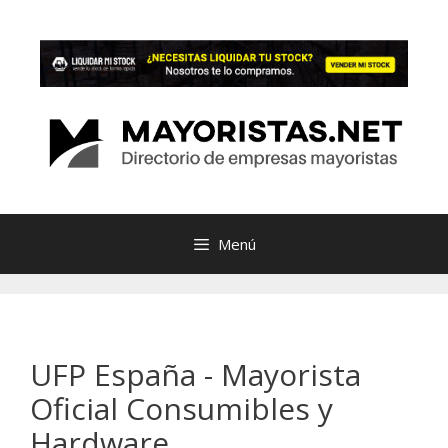
Saltar
al
contenido
Menú
UFP España - Mayorista
Oficial Consumibles y
Hardware