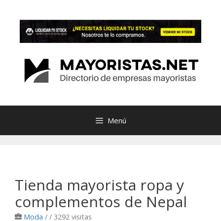
Saltar
al
contenido
Menú
Tienda mayorista ropa y
complementos de Nepal
Moda
/
/ 3292 visitas