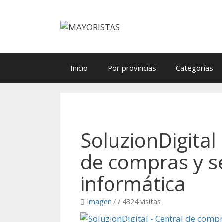
Saltar
al
contenido
Inicio
Por provincias
Categorías
SoluzionDigital 
de compras y se
informática
Imagen
/
/ 4324 visitas