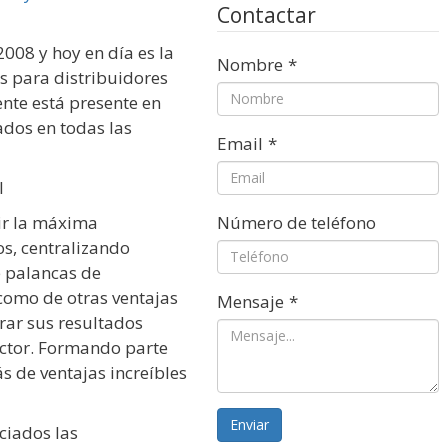
Contactar
2008 y hoy en día es la
Nombre
*
s para distribuidores
nte está presente en
iados en todas las
Email
*
l
ir la máxima
Número de teléfono
s, centralizando
e palancas de
como de otras ventajas
Mensaje
*
rar sus resultados
ector. Formando parte
s de ventajas increíbles
Enviar
ciados las