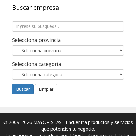
Buscar empresa
Selecciona provincia
Selecciona categoría
Buscar
Limpiar
© 2009-2026
MAYORISTAS
- Encuentra productos y servicios
que potencien tu negocio.
Liquidaciones
|
Vaciado naves
|
Venta al por mayor
|
Lotes