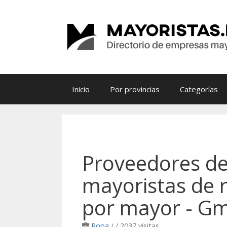
Saltar
al
contenido
Inicio
Por provincias
Categorías
Proveedores de
mayoristas de 
por mayor - Gm
Ropa
/
/ 2037 visitas