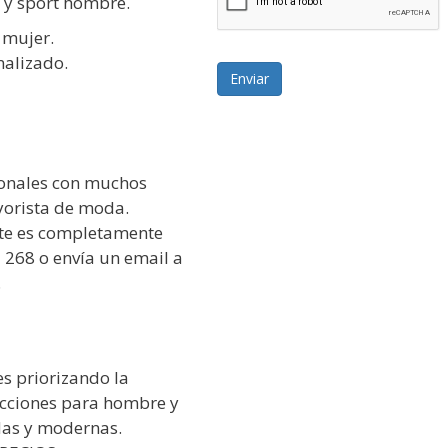
 y sport hombre.
 mujer.
nalizado.
Enviar
onales con muchos
yorista de moda.
ente es completamente
 268 o envía un email a
.
s priorizando la
lecciones para hombre y
das y modernas.