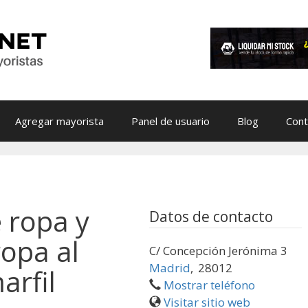
Agregar mayorista
Panel de usuario
Blog
Cont
 ropa y
Datos de contacto
ropa al
C/ Concepción Jerónima 3
Madrid
,
28012
arfil
Mostrar teléfono
Visitar sitio web