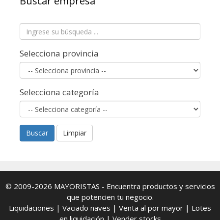
Buscar empresa
Selecciona provincia
Selecciona categoría
Buscar
Limpiar
© 2009-2026
MAYORISTAS
- Encuentra productos y servicios
que potencien tu negocio.
Liquidaciones
|
Vaciado naves
|
Venta al por mayor
|
Lotes
en liquidación
|
Vender stocks