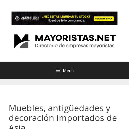
Saltar
al
contenido
Menú
Muebles, antigüedades y
decoración importados de
Asia