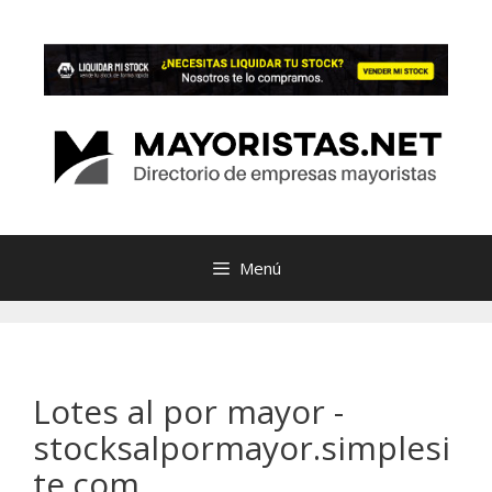
Saltar
al
contenido
Menú
Lotes al por mayor -
stocksalpormayor.simplesi
te.com