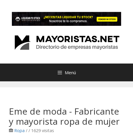
Saltar
al
contenido
Menú
Eme de moda - Fabricante
y mayorista ropa de mujer
Ropa
/
/ 1629 visitas