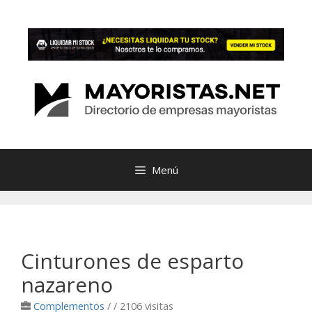
Saltar
al
contenido
Menú
Cinturones de esparto
nazareno
Complementos
/
/ 2106 visitas