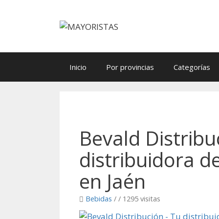
Saltar
al
contenido
Inicio
Por provincias
Categorías
Bevald Distribu
distribuidora d
en Jaén
Bebidas
/
/ 1295 visitas