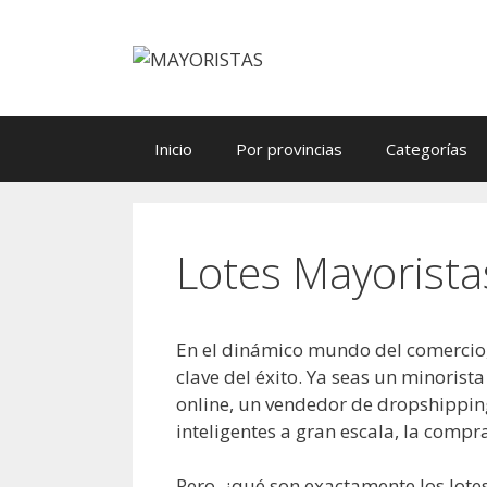
Saltar
al
contenido
Inicio
Por provincias
Categorías
Lotes Mayorista
En el dinámico mundo del comercio, 
clave del éxito. Ya seas un minoris
online, un vendedor de dropshippi
inteligentes a gran escala, la comp
Pero, ¿qué son exactamente los lote