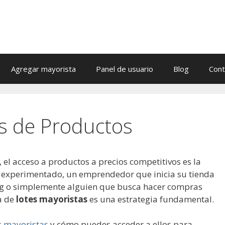
Agregar mayorista
Panel de usuario
Blog
Cont
s de Productos
el acceso a productos a precios competitivos es la
ta experimentado, un emprendedor que inicia su tienda
ng o simplemente alguien que busca hacer compras
ra de
lotes mayoristas
es una estrategia fundamental.
s
mayoristas
y cómo puedes acceder a ellos para