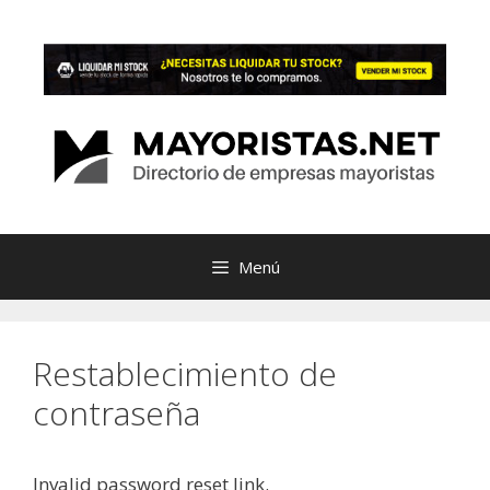
Saltar
al
contenido
Menú
Restablecimiento de
contraseña
Invalid password reset link.