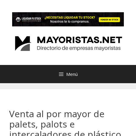
Saltar
al
contenido
Menú
Venta al por mayor de
palets, palots e
intercaladores de plástico