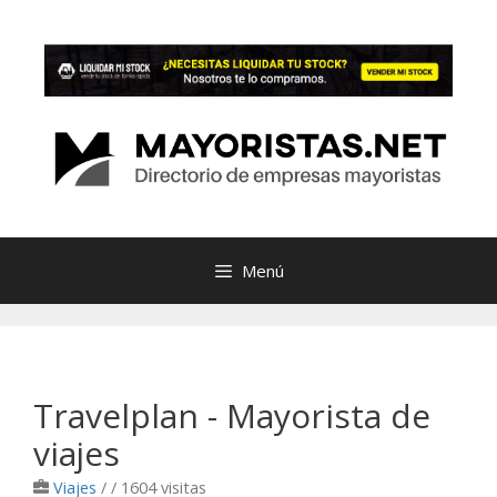
Saltar
al
contenido
Menú
Travelplan - Mayorista de
viajes
Viajes
/
/ 1604 visitas