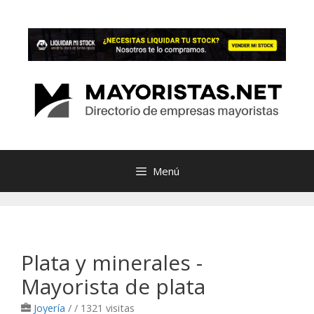
Saltar
al
contenido
Menú
Plata y minerales -
Mayorista de plata
Joyería
/
/ 1321 visitas