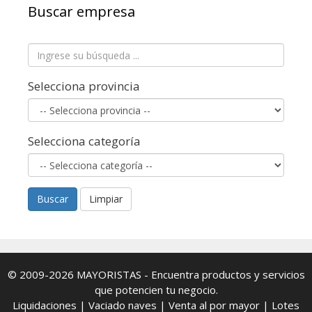
Buscar empresa
Selecciona provincia
Selecciona categoría
Buscar
Limpiar
© 2009-2026
MAYORISTAS
- Encuentra productos y servicios
que potencien tu negocio.
Liquidaciones
|
Vaciado naves
|
Venta al por mayor
|
Lotes