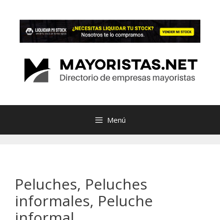
Saltar
al
contenido
Menú
Peluches, Peluches
informales, Peluche
informal