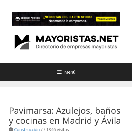
Saltar
al
contenido
Menú
Pavimarsa: Azulejos, baños
y cocinas en Madrid y Ávila
Construcción
/
/ 1346 visitas