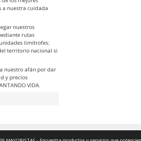
 de los mejores
s a nuestra cuidada
legar nuestros
mediante rutas
nidades limítrofes;
l territorio nacional si
 a nuestro afán por dar
ad y precios
PLANTANDO VIDA.
026
MAYORISTAS
- Encuentra productos y servicios que potencien