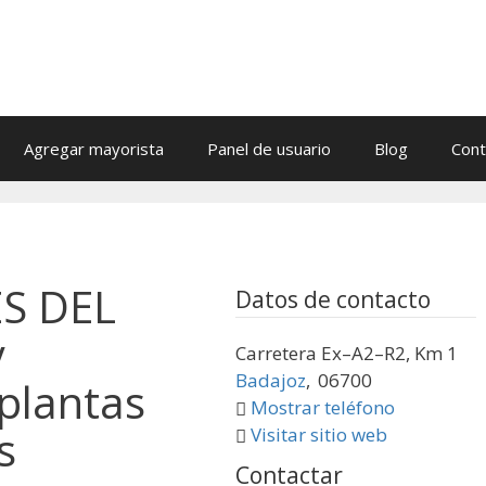
Agregar mayorista
Panel de usuario
Blog
Cont
S DEL
Datos de contacto
y
Carretera Ex–A2–R2, Km 1
Badajoz
,
06700
 plantas
Mostrar teléfono
s
Visitar sitio web
Contactar