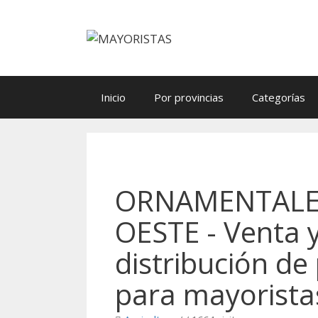
Saltar
al
contenido
Inicio
Por provincias
Categorías
ORNAMENTALE
OESTE - Venta 
distribución de
para mayorista