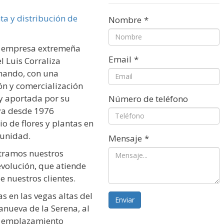
Nombre
*
empresa extremeña
Email
*
 Luis Corraliza
mando, con una
ón y comercialización
y aportada por su
Número de teléfono
 ya desde 1976
 de flores y plantas en
munidad.
Mensaje
*
ramos nuestros
evolución, que atiende
e nuestros clientes.
s en las vegas altas del
Enviar
anueva de la Serena, al
Su emplazamiento