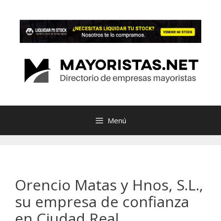
Saltar
al
contenido
Menú
Orencio Matas y Hnos, S.L.,
su empresa de confianza
en Ciudad Real