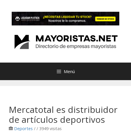
Saltar
al
contenido
Menú
Mercatotal es distribuidor
de artículos deportivos
Deportes
/
/ 3949 visitas