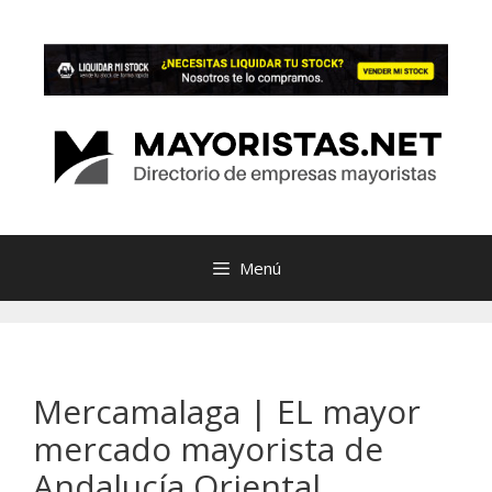
Saltar
al
contenido
Menú
Mercamalaga | EL mayor
mercado mayorista de
Andalucía Oriental