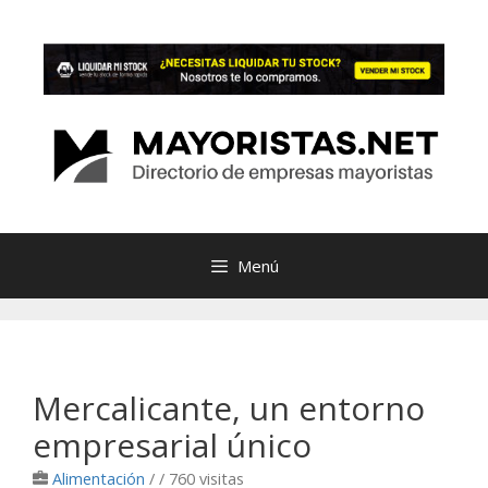
Saltar
al
contenido
Menú
Mercalicante, un entorno
empresarial único
Alimentación
/
/ 760 visitas