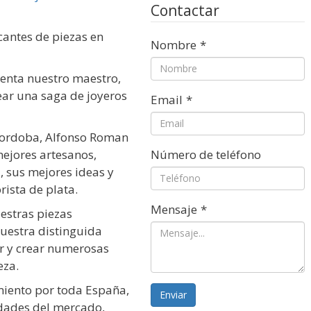
Contactar
cantes de piezas en
Nombre
*
etenta nuestro maestro,
rear una saga de joyeros
Email
*
 Cordoba, Alfonso Roman
mejores artesanos,
Número de teléfono
, sus mejores ideas y
rista de plata.
Mensaje
*
estras piezas
uestra distinguida
ar y crear numerosas
eza.
miento por toda España,
Enviar
dades del mercado,