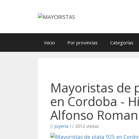
Saltar
al
contenido
Inicio
Por provincias
Categorías
Mayoristas de 
en Cordoba - Hi
Alfonso Roman
Joyería
/
/ 2012 visitas