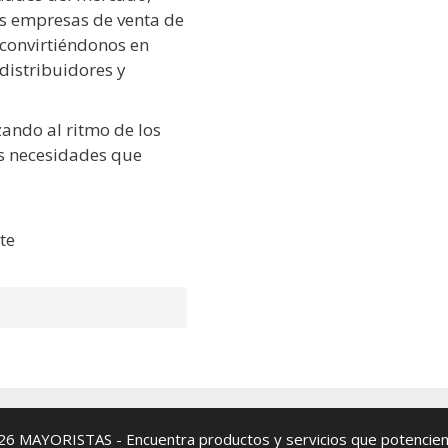
as empresas de venta de
 convirtiéndonos en
 distribuidores y
ando al ritmo de los
s necesidades que
te
026
MAYORISTAS
- Encuentra productos y servicios que potencien