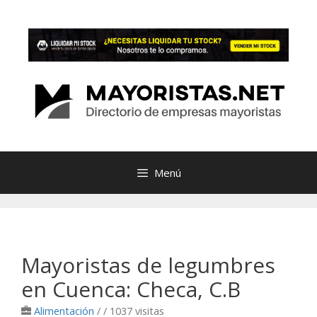
Saltar
al
contenido
Menú
Mayoristas de legumbres
en Cuenca: Checa, C.B
Alimentación
/
/ 1037 visitas