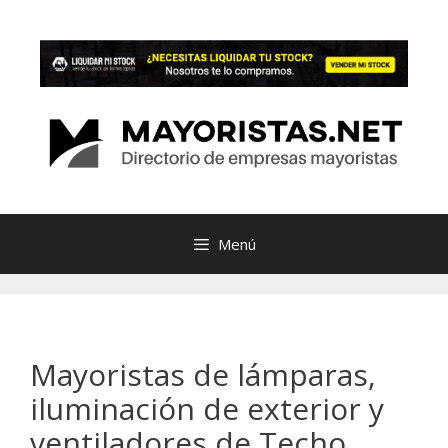
Saltar
al
contenido
Menú
Mayoristas de lámparas,
iluminación de exterior y
ventiladores de Techo