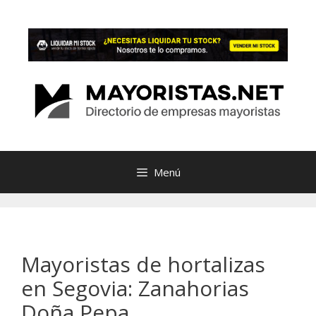
Saltar
al
contenido
Menú
Mayoristas de hortalizas
en Segovia: Zanahorias
Doña Pepa