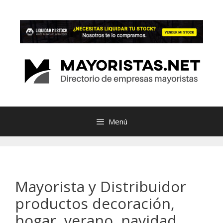
Saltar
al
contenido
Menú
Mayorista y Distribuidor
productos decoración,
hogar, verano, navidad