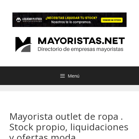
Saltar
al
contenido
Menú
Mayorista outlet de ropa .
Stock propio, liquidaciones
y ofertas moda