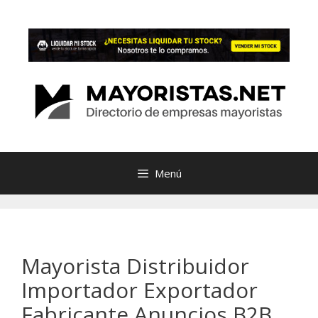
Saltar
al
contenido
Menú
Mayorista Distribuidor
Importador Exportador
Fabricante Anuncios B2B