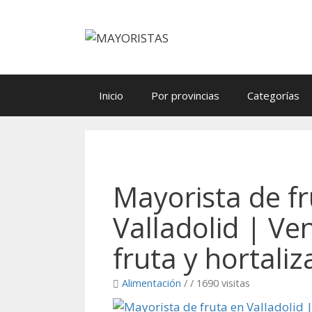
Saltar
al
contenido
Inicio
Por provincias
Categorías
Mayorista de fr
Valladolid | Ve
fruta y hortaliz
Alimentación
/
/ 1690 visitas