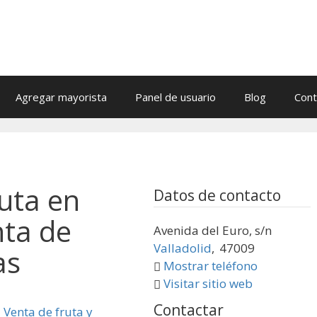
Agregar mayorista
Panel de usuario
Blog
Cont
uta en
Datos de contacto
nta de
Avenida del Euro, s/n
Valladolid
,
47009
as
Mostrar teléfono
Visitar sitio web
Contactar