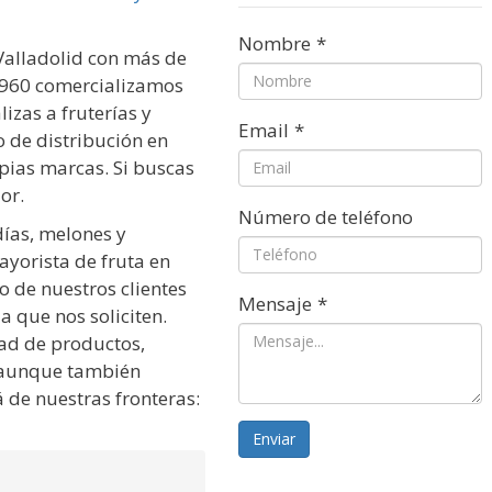
Nombre
*
Valladolid con más de
1960 comercializamos
lizas a fruterías y
Email
*
o de distribución en
opias marcas. Si buscas
or.
Número de teléfono
días, melones y
yorista de fruta en
o de nuestros clientes
Mensaje
*
a que nos soliciten.
ad de productos,
, aunque también
de nuestras fronteras:
Enviar