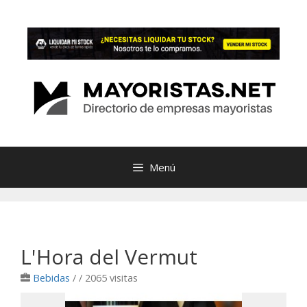
Saltar
al
contenido
Menú
L'Hora del Vermut
Bebidas
/
/ 2065 visitas