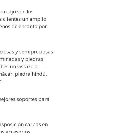
trabajo son los
s clientes un amplio
lenos de encanto por
ciosas y semipreciosas
erminadas y piedras
hes un vistazo a
 nácar, piedra hindú,
c.
 mejores soportes para
sposición carpas en
os accesorios