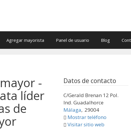
Agregar mayorista
Panel de usuario
Blog
Cont
 mayor -
Datos de contacto
ata líder
C/Gerald Brenan 12 Pol.
Ind. Guadalhorce
as de
Málaga
,
29004
yor
Mostrar teléfono
Visitar sitio web