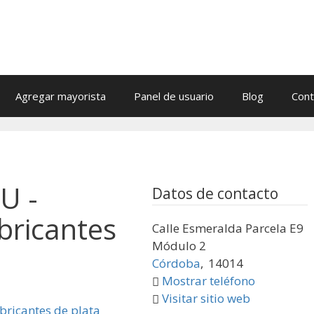
Agregar mayorista
Panel de usuario
Blog
Cont
U -
Datos de contacto
bricantes
Calle Esmeralda Parcela E9
Módulo 2
Córdoba
,
14014
Mostrar teléfono
Visitar sitio web