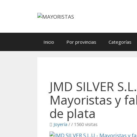
Saltar
al
contenido
Inicio
Por provincias
Categorías
JMD SILVER S.L.
Mayoristas y fa
de plata
Joyería
/
/ 1560 visitas