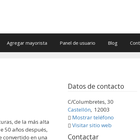
Agregar mayorista
Panel de usuario
Blog
Cont
n
Datos de contacto
C/Columbretes, 30
Castellón
,
12003
Mostrar teléfono
uras, de la más alta
Visitar sitio web
de 50 años después,
Contactar
e convertido en una