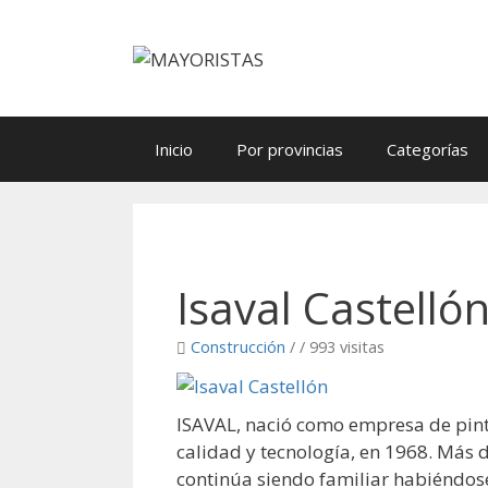
Saltar
al
contenido
Inicio
Por provincias
Categorías
Isaval Castelló
Construcción
/
/ 993 visitas
ISAVAL, nació como empresa de pint
calidad y tecnología, en 1968. Más 
continúa siendo familiar habiéndos