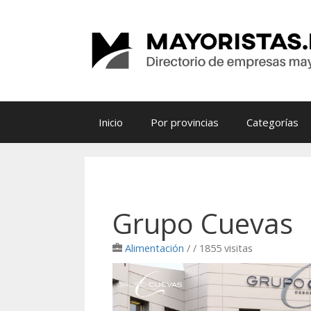
Saltar
al
contenido
Inicio
Por provincias
Categorías
Grupo Cuevas
Alimentación
/
/ 1855 visitas