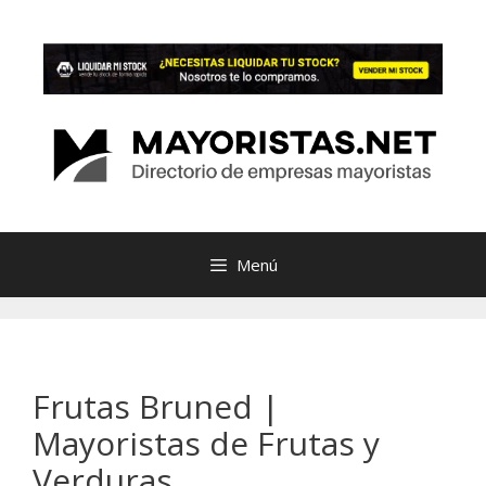
Saltar
al
contenido
Menú
Frutas Bruned |
Mayoristas de Frutas y
Verduras