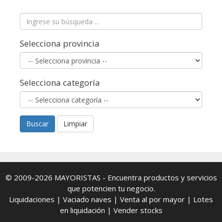
Selecciona provincia
Selecciona categoría
Buscar
Limpiar
© 2009-2026
MAYORISTAS
- Encuentra productos y servicios
que potencien tu negocio.
Liquidaciones
|
Vaciado naves
|
Venta al por mayor
|
Lotes
en liquidación
|
Vender stocks