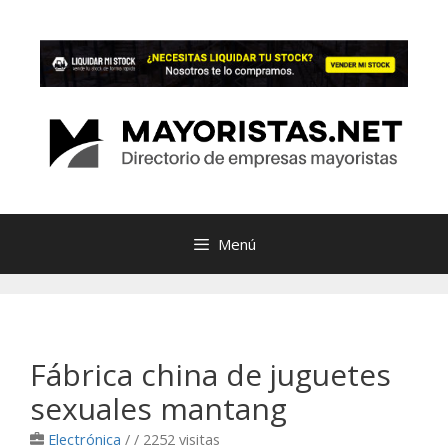
Saltar
al
contenido
Menú
Fábrica china de juguetes
sexuales mantang
Electrónica
/
/ 2252 visitas