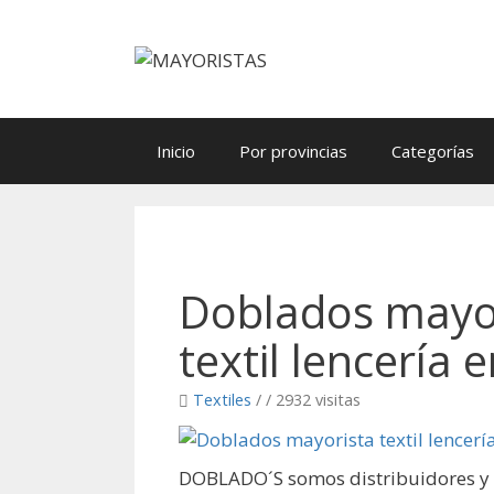
Saltar
al
contenido
Inicio
Por provincias
Categorías
Doblados mayo
textil lencería e
Textiles
/
/ 2932 visitas
DOBLADO´S somos distribuidores y 