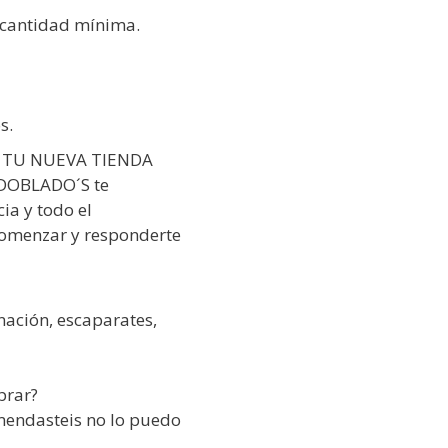
a cantidad mínima.
s.
TU NUEVA TIENDA
n DOBLADO´S te
ia y todo el
comenzar y responderte
nación, escaparates,
prar?
mendasteis no lo puedo