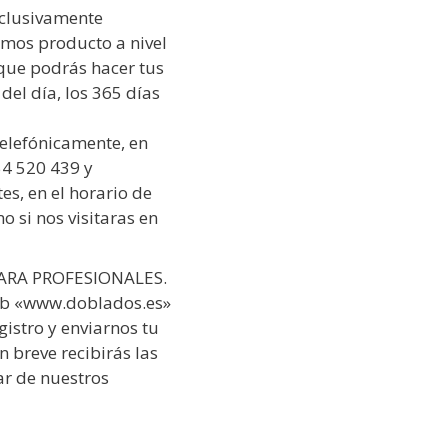
clusivamente
imos producto a nivel
 que podrás hacer tus
el día, los 365 días
telefónicamente, en
4 520 439 y
es, en el horario de
 si nos visitaras en
ARA PROFESIONALES.
web «www.doblados.es»
gistro y enviarnos tu
 breve recibirás las
ar de nuestros