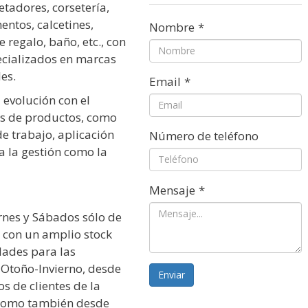
etadores, corsetería,
ntos, calcetines,
Nombre
*
e regalo, baño, etc., con
ecializados en marcas
es.
Email
*
evolución con el
as de productos, como
e trabajo, aplicación
Número de teléfono
a la gestión como la
Mensaje
*
rnes y Sábados sólo de
 con un amplio stock
dades para las
Otoño-Invierno, desde
Enviar
 de clientes de la
 como también desde