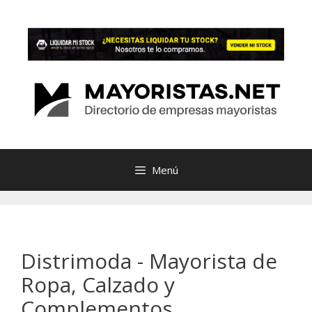
Saltar
al
contenido
Menú
Distrimoda - Mayorista de
Ropa, Calzado y
Complementos.