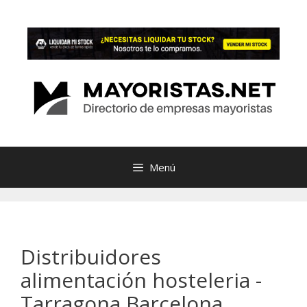
Saltar
al
contenido
Menú
Distribuidores
alimentación hosteleria -
Tarragona Barcelona