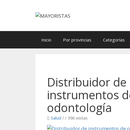
Saltar
al
contenido
Inicio
Por provincias
Categorías
Distribuidor de
instrumentos d
odontología
Salud
/
/ 396 visitas