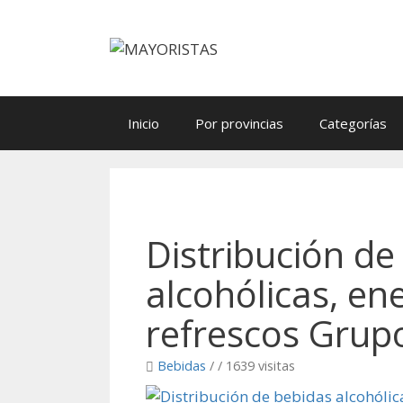
Saltar
al
contenido
Inicio
Por provincias
Categorías
Distribución de
alcohólicas, en
refrescos Grup
Bebidas
/
/ 1639 visitas