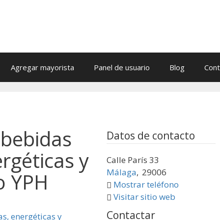
Agregar mayorista
Panel de usuario
Blog
Cont
 bebidas
Datos de contacto
ergéticas y
Calle París 33
Málaga
,
29006
o YPH
Mostrar teléfono
Visitar sitio web
Contactar