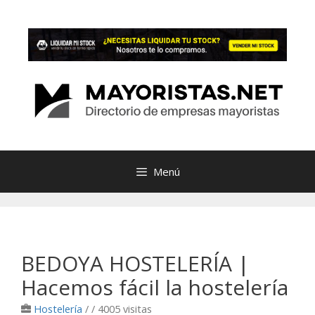
Saltar
al
contenido
Menú
BEDOYA HOSTELERÍA |
Hacemos fácil la hostelería
Hostelería
/
/ 4005 visitas